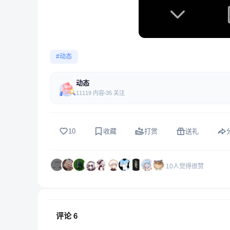
#动态
动态
11119 内容
35 关注
10
收藏
打赏
送礼
10人觉得很赞
评论
6