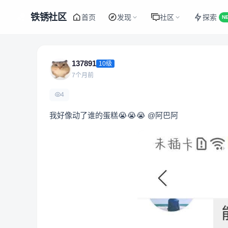
铁锈社区
首页
发现
社区
探索
N
137891
10级
7个月前
4
我好像动了谁的蛋糕😭😭😭
@阿巴阿