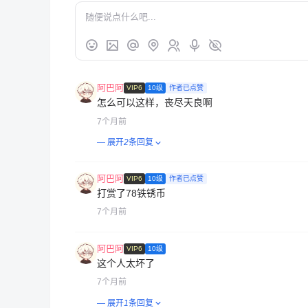
阿巴阿
VIP6
10级
作者已点赞
怎么可以这样，丧尽天良啊
7个月前
— 展开
2
条回复
阿巴阿
VIP6
10级
作者已点赞
打赏了78铁锈币
7个月前
阿巴阿
VIP6
10级
这个人太坏了
7个月前
— 展开
1
条回复