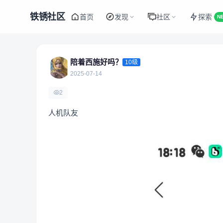
铁锈社区
首页
发现
社区
探索
N
陪着西施好吗？
10级
2025-07-14
2
人机队友