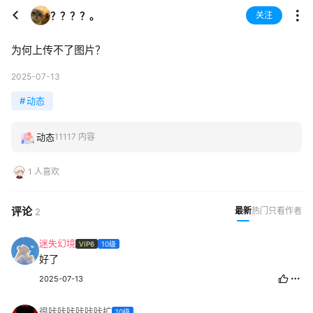
？？？？。
关注
为何上传不了图片？
2025-07-13
#
动态
动态
11117 内容
1 人喜欢
评论
最新
热门
只看作者
2
迷失幻境
VIP6
10级
好了
2025-07-13
很咔咔咔咔咔咔扩
10级