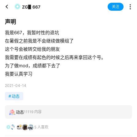
ZG▋667
关注
声明
我是667，我暂时性的退坑
在暑假之前我是不会继续做模组了
这个号会被转交给我的朋友
我需要在成绩有起色的时候之后再来拿回这个号。
为了做mod，成绩都下去了
我要认真学习
2021-04-14
#
动态
动态
11119 内容
5 人喜欢