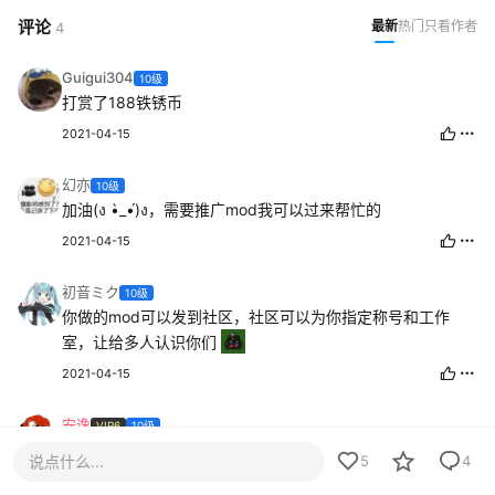
评论
最新
热门
只看作者
4
Guigui304
10级
打赏了188铁锈币
2021-04-15
幻亦
10级
加油(ง •̀_•́)ง，需要推广mod我可以过来帮忙的
2021-04-15
初音ミク
10级
你做的mod可以发到社区，社区可以为你指定称号和工作
室，让给多人认识你们
2021-04-15
安逸
VIP6
10级
你是最棒的
说点什么...
5
4
2021-04-15