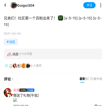
Guigui304
关注
兄弟们！社区第一个百粉出来了！
[s-5-15] [s-5-15] [s-5-
15]
2021-04-04
#
动态
动态
11119 内容
6 人喜欢
评论
最新
热门
只看作者
1
安逸
VIP6
10级
赠送了礼物[牛批]
2021-04-04