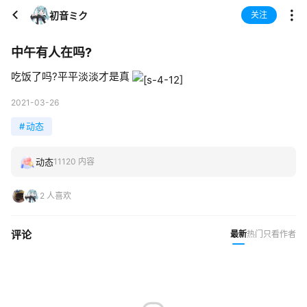
初音ミク
关注
中午有人在吗?
吃饭了吗?平平淡淡才是真
2021-03-26
#
动态
动态
11120 内容
2 人喜欢
评论
最新
热门
只看作者