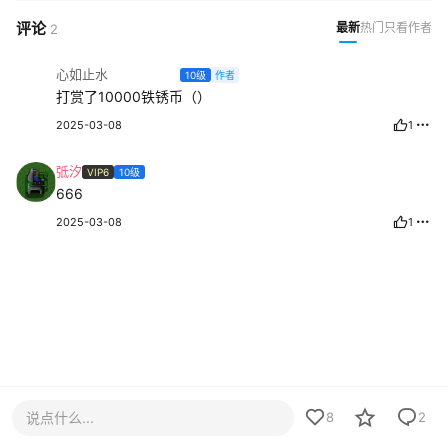
评论
最新
热门
只看作者
2
心如止水ᅟᅟᅟᅟᅟᅟ
10级
作者
打赏了10000铁锈币（）
2025-03-08
1
弤汐
VIP6
10级
666
2025-03-08
1
说点什么...
8
2