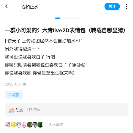
心如止水ᅟᅟᅟᅟᅟᅟ
关注
一群小可爱的氵六青live2D表情包（转载自哪里猜）
[ 逆天了 上传动图居然不会自动加水印 ]
另外我得澄清一下
我可没说我喜欢白子 行吧
你哪只眼睛看到我说过喜欢白子了😡😡😡
你说我喜欢她 你倒是拿出证据来啊）
2025-03-08
#
动态
动态
11117 内容
8 人喜欢