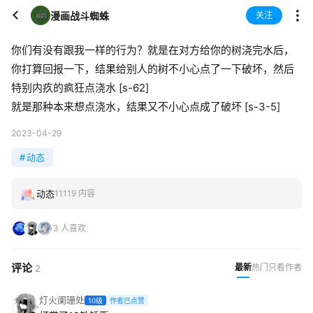
漫画战斗蜘蛛
关注
你们有没有跟我一样的行为？就是在对方给你的树浇完水后，
你打算回报一下，结果给别人的树不小心点了一下破坏，然后
特别内疚的疯狂点浇水 [s-62]
就是那种本来想点浇水，结果又不小心点成了破坏 [s-3-5]
2023-04-29
#
动态
动态
11119 内容
3 人喜欢
评论
最新
热门
只看作者
2
灯火阑珊处
10级
作者已点赞