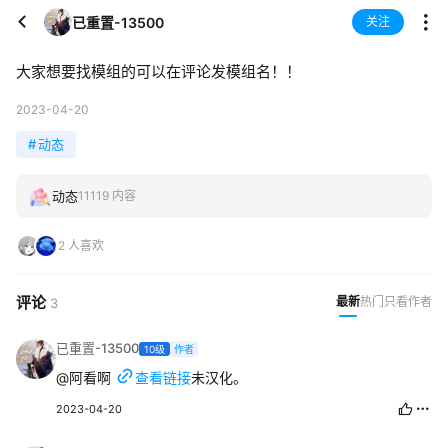
已重置-13500
关注
大家想要找模组的可以在评论发模组名！！
2023-04-20
#
动态
动态
11119 内容
2 人喜欢
评论
最新
热门
只看作者
3
已重置-13500
10级
作者
@阿看啊
查看链接
未汉化。
2023-04-20