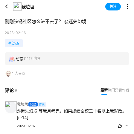
我垃圾
关注
刚刚铁锈社区怎么进不去了？
@迷失幻境
2023-02-16
#
动态
动态
11117 内容
1 人喜欢
评论
最新
热门
只看作者
5
我垃圾
10级
作者
@迷失幻境
等我月考完，如果成绩全校三十名以上我就改。
[s-14]
2023-02-17
1