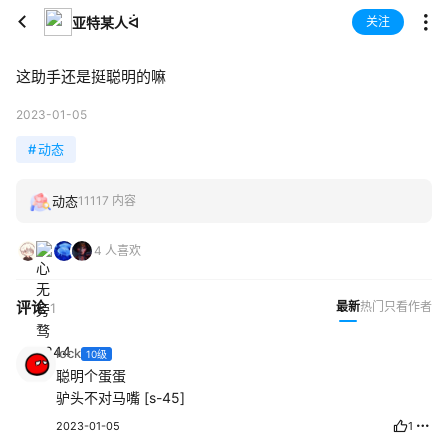
亚特某人ᐛ
关注
这助手还是挺聪明的嘛
2023-01-05
#
动态
动态
11117 内容
4 人喜欢
评论
最新
热门
只看作者
1
lock
10级
聪明个蛋蛋
驴头不对马嘴 [s-45]
2023-01-05
1