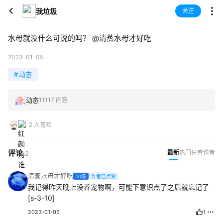
我垃圾
关注
水母就没什么可说的吗？
@清蒸水母才好吃
2023-01-05
#
动态
动态
11117 内容
2 人喜欢
评论
最新
热门
只看作者
2
清蒸水母才好吃
10级
作者已点赞
我记得昨天晚上没养宠物啊，可能下意识点了之后就忘记了
[s-3-10]
2023-01-05
1