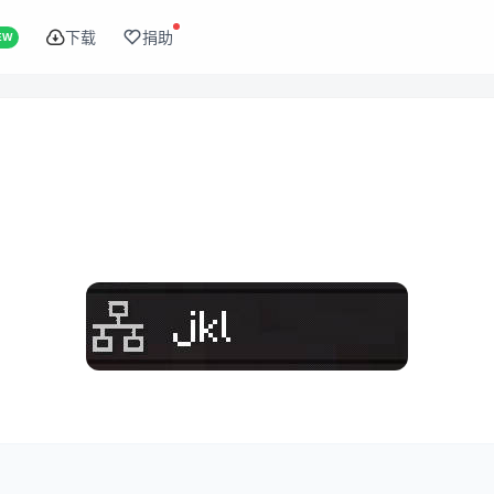
下载
捐助
EW