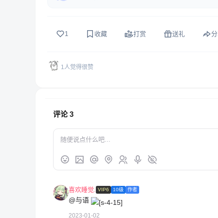
1
收藏
打赏
送礼
分
1人觉得很赞
评论
3
喜欢睡觉.
VIP6
10级
作者
@与语
2023-01-02