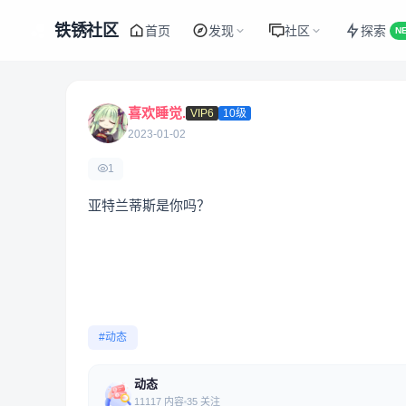
铁锈社区
首页
发现
社区
探索
N
喜欢睡觉.
VIP6
10级
2023-01-02
1
亚特兰蒂斯是你吗？
#动态
动态
11117 内容
35 关注