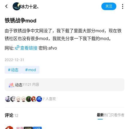
冰力十足、
关注
铁锈战争mod
由于铁锈战争中文网没了，我下载了里面大部分mod，现在铁
锈社区也没有很多mod，我就先分享一下我下载的mod。
网址:
查看链接
密码:afvo
2022-12-31
#
动态
#
mod
动态
11121 内容
7 人喜欢
评论
最新
热门
只看作者
12
安逸
VIP6
10级