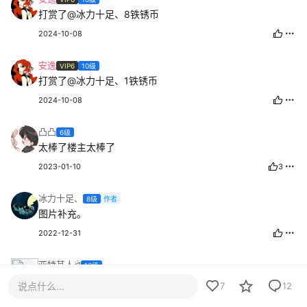
打赏了
@冰力十足、
8铁锈币
2024-10-08
安逸
VIP6
10级
打赏了
@冰力十足、
1铁锈币
2024-10-08
凸凸
6级
太棒了楼主太棒了
2023-01-10
3
冰力十足、
8级
作者
图片补充。
2022-12-31
亚特某人ᐛ
10级
楼主太棒了，我要为你生猴子。
说点什么...
7
12
2022-12-31