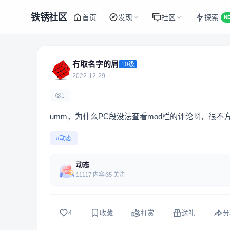
铁锈社区
首页
发现
社区
探索
N
冇取名字的屑
10级
2022-12-29
1
umm，为什么PC段没法查看mod栏的评论啊，很不
#动态
动态
11117 内容
35 关注
4
收藏
打赏
送礼
分