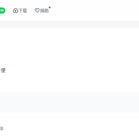
下载
捐助
EW
方便
享