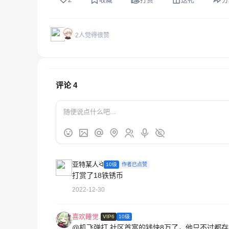
2人觉得很赞
评论
4
亚特某人ᐛ
10级
作者已点赞
打赏了18铁锈币
2022-12-30
喜欢睡觉.
VIP6
10级
@机飞弹打
社区首富的钱快8万了，他只不过都存银