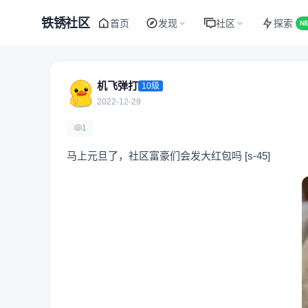
铁锈社区
首页
发现
社区
探索
N
机飞弹打
10级
2022-12-29
1
马上元旦了，社区富豪们会发大红包吗 [s-45]