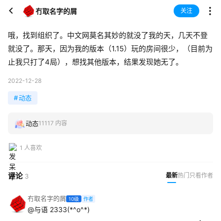
冇取名字的屑
关注
哦，找到组织了。中文网莫名其妙的就没了我的天，几天不登
就没了。那天，因为我的版本（1.15）玩的房间很少，（目前为
止我只打了4局），想找其他版本，结果发现她无了。
2022-12-28
#
动态
动态
11117 内容
1 人喜欢
评论
最新
热门
只看作者
3
冇取名字的屑
10级
作者
@与语
2333(*^o^*)