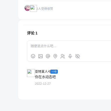
2人觉得很赞
评论
1
亚特某人ᐛ
10级
你在水动态吧
2022-12-27