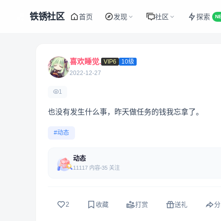
铁锈社区
首页
发现
社区
探索
N
喜欢睡觉.
VIP6
10级
2022-12-27
1
也没有发生什么事，昨天做任务的钱我忘拿了。
#动态
动态
11117 内容
35 关注
2
收藏
打赏
送礼
分