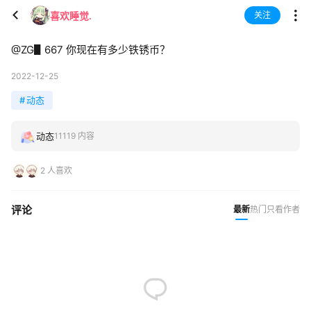
喜欢睡觉.
关注
@ZG▋667
你现在有多少铁锈币？
2022-12-25
#
动态
动态
11119 内容
2 人喜欢
评论
最新
热门
只看作者