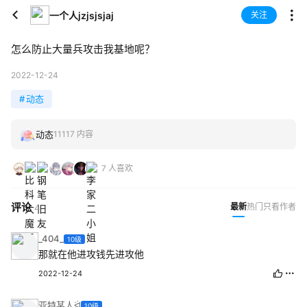
一个人jzjsjsjaj
关注
怎么防止大量兵攻击我基地呢？
2022-12-24
#
动态
动态
11117 内容
7 人喜欢
评论
最新
热门
只看作者
4
_404_
10级
那就在他进攻钱先进攻他
2022-12-24
亚特某人ᐛ
10级