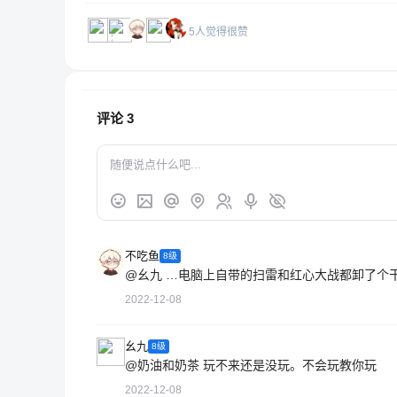
5人觉得很赞
评论
3
不吃鱼
8级
@幺九
…电脑上自带的扫雷和红心大战都卸了个
2022-12-08
幺九
8级
@奶油和奶茶
玩不来还是没玩。不会玩教你玩
2022-12-08