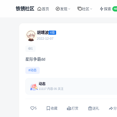
铁锈社区
首页
发现
社区
探索
N
胡靖波
4级
2022-12-07
1
星际争霸dd
#动态
动态
11117 内容
35 关注
5
收藏
打赏
送礼
分