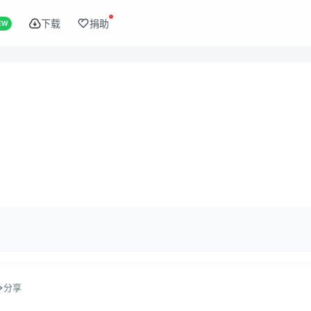
下载
捐助
EW
分享