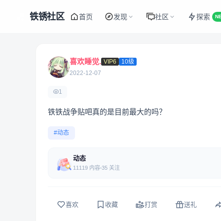
铁锈社区
首页
发现
社区
探索
N
喜欢睡觉.
VIP6
10级
2022-12-07
1
铁铁战争贴吧真的是目前最大的吗？
#动态
动态
11119 内容
35 关注
喜欢
收藏
打赏
送礼