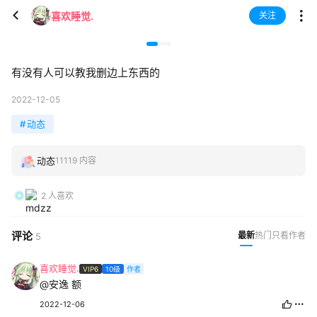
喜欢睡觉.
关注
有没有人可以教我删边上东西的
2022-12-05
#
动态
动态
11119 内容
2 人喜欢
评论
最新
热门
只看作者
5
喜欢睡觉.
VIP6
10级
作者
@安逸
额
2022-12-06