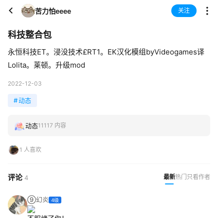
苦力怕eeee
关注
科技整合包
永恒科技ET。浸没技术£RT1。EK汉化模组byVideogames译
Lolita。莱顿。升级mod
2022-12-03
#
动态
动态
11117 内容
1 人喜欢
评论
最新
热门
只看作者
4
⑨幻炎
4级