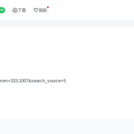
下载
捐助
EW
from=333.1007&search_source=5