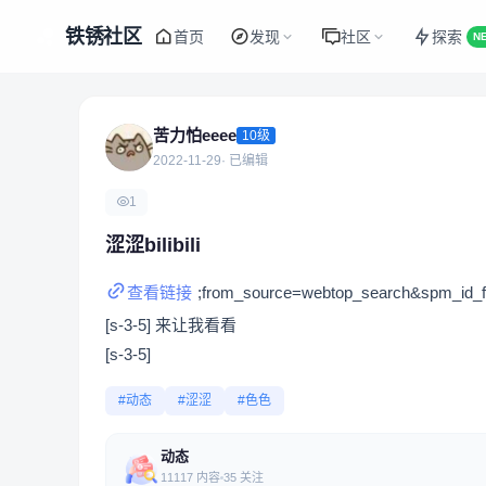
铁锈社区
首页
发现
社区
探索
N
苦力怕eeee
10级
2022-11-29
· 已编辑
1
涩涩bilibili
查看链接
;from_source=webtop_search&spm_id_
[s-3-5] 来让我看看
[s-3-5]
#动态
#涩涩
#色色
动态
11117 内容
35 关注