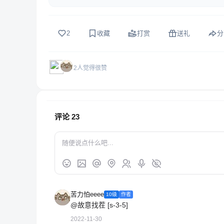
2
收藏
打赏
送礼
分
2人觉得很赞
评论
23
苦力怕eeee
10级
作者
@故意找茬
[s-3-5]
2022-11-30