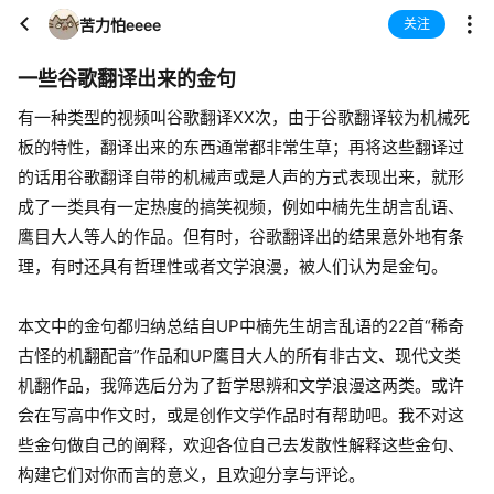
苦力怕eeee
关注
一些谷歌翻译出来的金句
有一种类型的视频叫谷歌翻译XX次，由于谷歌翻译较为机械死
板的特性，翻译出来的东西通常都非常生草；再将这些翻译过
的话用谷歌翻译自带的机械声或是人声的方式表现出来，就形
成了一类具有一定热度的搞笑视频，例如中楠先生胡言乱语、
鹰目大人等人的作品。但有时，谷歌翻译出的结果意外地有条
理，有时还具有哲理性或者文学浪漫，被人们认为是金句。
本文中的金句都归纳总结自UP中楠先生胡言乱语的22首“稀奇
古怪的机翻配音”作品和UP鹰目大人的所有非古文、现代文类
机翻作品，我筛选后分为了哲学思辨和文学浪漫这两类。或许
会在写高中作文时，或是创作文学作品时有帮助吧。我不对这
些金句做自己的阐释，欢迎各位自己去发散性解释这些金句、
构建它们对你而言的意义，且欢迎分享与评论。