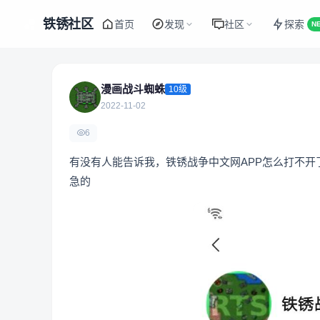
铁锈社区
首页
发现
社区
探索
N
漫画战斗蜘蛛
10级
2022-11-02
6
有没有人能告诉我，铁锈战争中文网APP怎么打不
急的