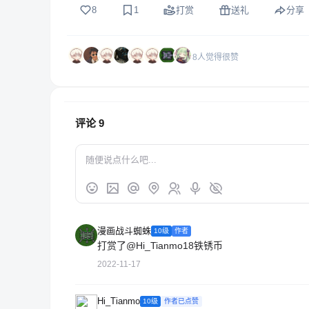
8
1
打赏
送礼
分享
8人觉得很赞
评论
9
漫画战斗蜘蛛
10级
作者
打赏了
@Hi_Tianmo
18铁锈币
2022-11-17
Hi_Tianmo
10级
作者已点赞