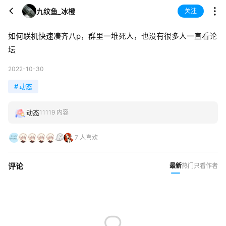
九纹鱼_冰橙
关注
如何联机快速凑齐八p，群里一堆死人，也没有很多人一直看论
坛
2022-10-30
#
动态
动态
11119 内容
7 人喜欢
评论
最新
热门
只看作者