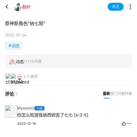
秋叶
关注
原神新角色"纳七妲"
2022-10-24
#
动态
动态
11119 内容
3 人喜欢
评论
最新
热门
只看作者
1
Mysword
10级
你怎么知道我纳西妲歪了七七 [s-3-5]
2022-12-16