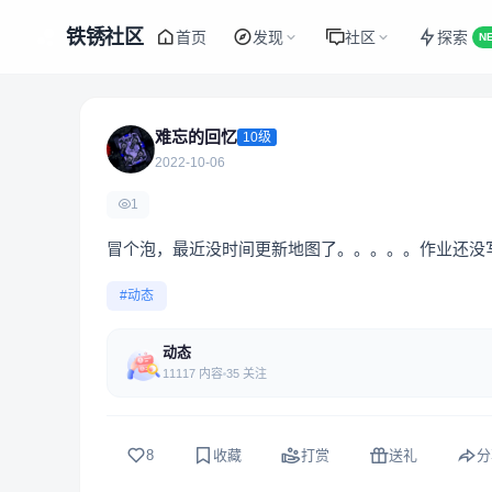
铁锈社区
首页
发现
社区
探索
N
难忘的回忆
10级
2022-10-06
1
冒个泡，最近没时间更新地图了。。。。。作业还没写完。。。。。
#动态
动态
11117 内容
35 关注
8
收藏
打赏
送礼
分