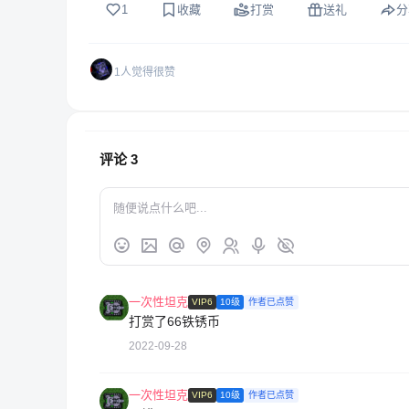
1
收藏
打赏
送礼
分
1人觉得很赞
评论
3
一次性坦克
VIP6
10级
作者已点赞
打赏了66铁锈币
2022-09-28
一次性坦克
VIP6
10级
作者已点赞