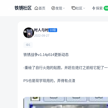
铁锈社区
首页
发现
社区
探索
N
时人与时
10级
2022-09-27
1
铁锈战争v1.14p514更新动态
-重绘了自行火炮的贴图，并赶在熄灯之前给它配了一个
PS也是现学现用的，弄得有点渣