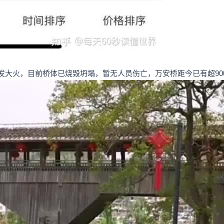
发大火，目前桥体已烧毁坍塌，暂无人员伤亡，万安桥距今已有超90