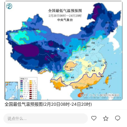
全国最低气温预报图(2月20日08时-24日20时)
2、20日晚，广西南丹一辆满载59人客车追尾一辆停在快车道
说点什么...
上的事故车后翻下路坡，造成1死6伤；