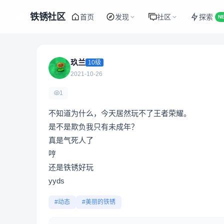
铁锈社区
首页
发现
社区
探索
N
玖兰
10级
2021-10-26
1
不知道为什么，今天居然玩不了王者荣耀。
是不是欺负我只有未成年？
真是气死人了
哼
还是铁锈好玩
yyds
#动态
#美丽的铁锈