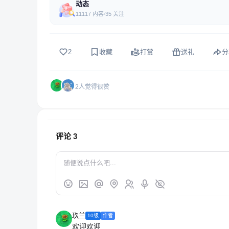
动态
11117 内容
35 关注
2
收藏
打赏
送礼
分
2人觉得很赞
评论
3
玖兰
10级
作者
欢迎欢迎