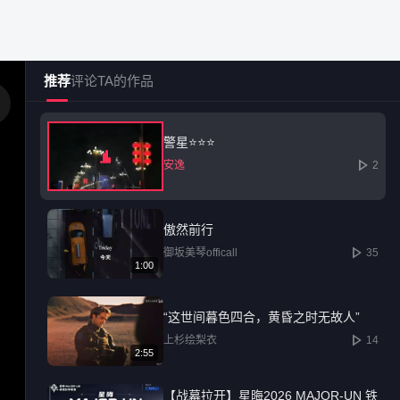
推荐
评论
TA的作品
警星⭐⭐⭐
安逸
2
社区广场
创作中心
热门榜单
傲然前行
御坂美琴officall
35
12587
1:00
“这世间暮色四合，黄昏之时无故人”
已发布内容持续增长
上杉绘梨衣
14
2:55
【战幕拉开】星晦2026 MAJOR-UN 铁