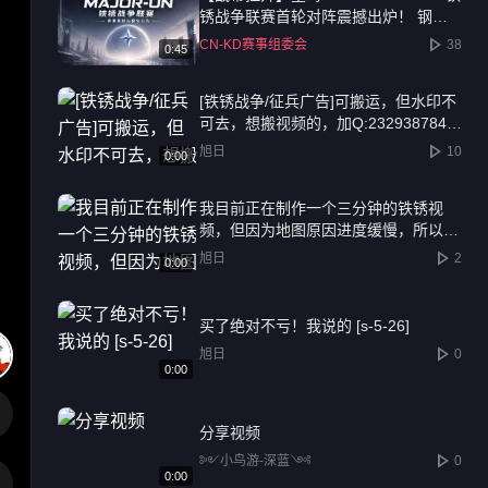
锈战争联赛首轮对阵震撼出炉！ 钢铁
洪流，一触即发！ 千元奖池，十六强
CN-KD赛事组委会
38
0:45
捉对厮杀。经过组委会的精心筹备，星
晦2026 MAJOR-UN 铁锈战争联赛·挑
[铁锈战争/征兵广告]可搬运，但水印不
战者阶段将于7月29日正式打响！ 这是
可去，想搬视频的，加Q:2329387847
黑马逆袭的起点，也是传奇诞生的序
还有水！
章。首轮16场BO1激战，既有老牌劲旅
旭日
10
0:00
的底蕴碰撞，也有新兴势力的锋芒初露
预祝各位指挥官武运昌隆，我们战场上
我目前正在制作一个三分钟的铁锈视
见！
频，但因为地图原因进度缓慢，所以我
决定找一名地图制作者，来解决地图问
旭日
2
0:00
题，视频制作完后会加上地图提供者的
水印，有兴趣的加Q:2329387847
买了绝对不亏！我说的 [s-5-26]
旭日
0
0:00
分享视频
༻小鸟游-深蓝༺
0
0:00