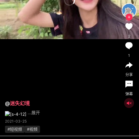
2
1
分享
弹幕
@
迷失幻境
...展开
2021-03-25
#短视频
#视频