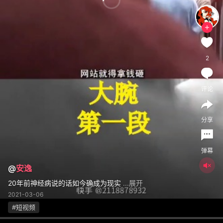
2
评论
分享
弹幕
@
安逸
20年前神经病说的话如今确成为现实
...展开
2021-03-06
#短视频