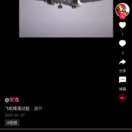
1
2
分享
弹幕
@
安逸
飞机降落过程
...展开
2021-01-27
#视频