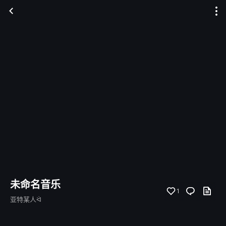
未命名音乐
1
亚特某人ᐛ