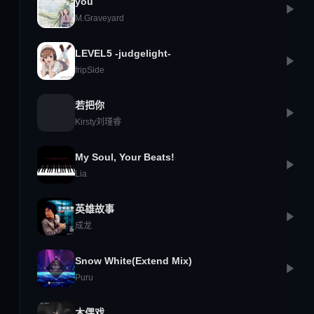
you
M.Graveyard
LEVEL5 -judgelight-
fripSide
若把你
Kirsty刘瑾睿
My Soul, Your Beats!
Lia
英雄故事
成龙
Snow White(Extend Mix)
Puru
木偶戏