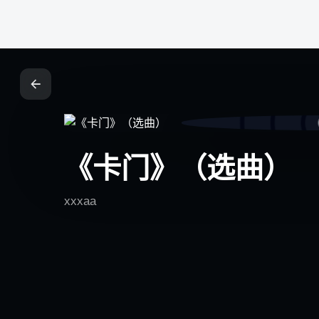
铁锈社区
《卡门》（选曲）
铁锈社区是轻量、开放、可扩展的社交网络系统，连接创作
者、社区成员与每一个值得被看见的内容。
xxxaa
轻量社交 · 内容创作 · 实时互动 · 模块化扩展