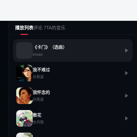
播放列表
评论 7
TA的音乐
《卡门》（选曲）
xxxaa
我不难过
孙燕姿
社区广场
创作中心
热门榜单
12587
我怀念的
孙燕姿
已发布内容持续增长
散花
水月陵