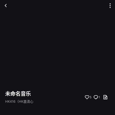
未命名音乐
5
1
HK416（HK墨清心