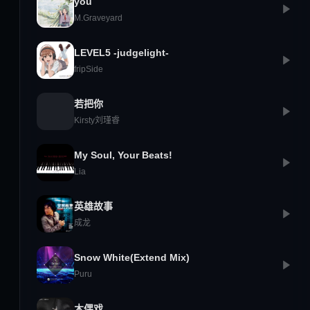
you
M.Graveyard
LEVEL5 -judgelight-
fripSide
若把你
Kirsty刘瑾睿
My Soul, Your Beats!
Lia
英雄故事
成龙
Snow White(Extend Mix)
Puru
木偶戏