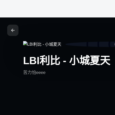
铁锈社区
LBI利比 - 小城夏天
铁锈社区是轻量、开放、可扩展的社交网络系统，连接创作
者、社区成员与每一个值得被看见的内容。
苦力怕eeee
轻量社交 · 内容创作 · 实时互动 · 模块化扩展