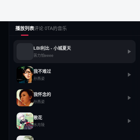
播放列表
评论 0
TA的音乐
LBI利比 - 小城夏天
苦力怕eeee
我不难过
孙燕姿
社区广场
创作中心
热门榜单
12587
我怀念的
孙燕姿
已发布内容持续增长
散花
水月陵