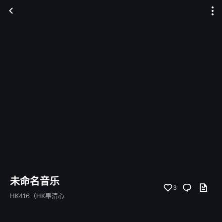
未命名音乐
3
HK416（HK墨清心