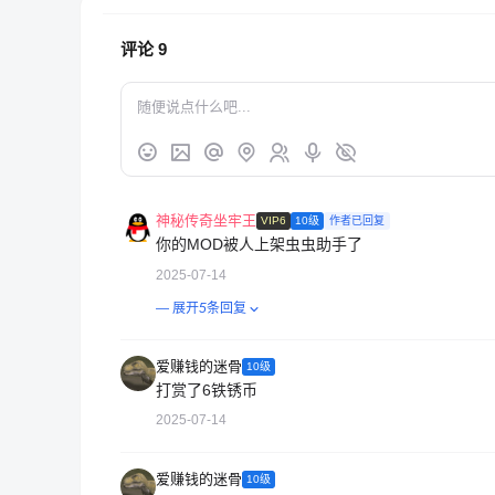
评论
9
神秘传奇坐牢王
VIP6
10级
作者已回复
你的MOD被人上架虫虫助手了
2025-07-14
— 展开
5
条回复
爱赚钱的迷骨
10级
打赏了6铁锈币
2025-07-14
爱赚钱的迷骨
10级