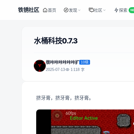
铁锈社区
首页
发现
社区
探索
N
水桶科技0.7.3
很咔咔咔咔咔咔扩
10级
2025-07-13
1
118 字
挤牙膏，挤牙膏，挤牙膏。