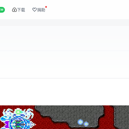
下载
捐助
EW