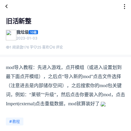
旧活新整
我垃圾
10级
2023-01-03
1 阅读
176 字
25 喜欢
6 评论
mod导入教程：先进入游戏，点开模组（或进入设置划到
最下面点开模组），之后点“导入新的mod”点击文件选择
（注意进去是内部储存空间），之后搜索你的mod包关键
词，例如：“莱顿”“升级”，然后点击你要装入的mod，点击
Impert(external)点击重载数据，mod就算装好了.
#
教程