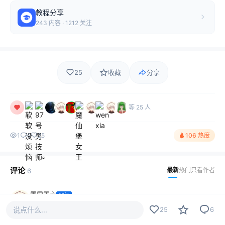
教程分享
243 内容 · 1212 关注
25
收藏
分享
等 25 人
1
6
25
106 热度
评论
最新
热门
只看作者
6
雷霆霸主
10级
？
说点什么...
25
6
2023-01-26
2