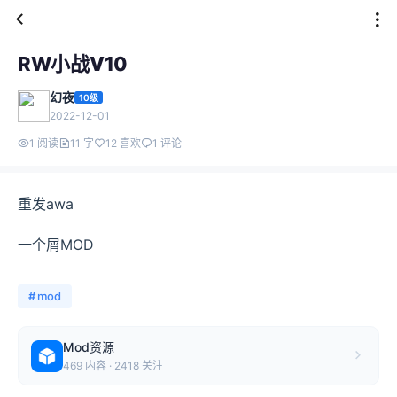
RW小战V10
幻夜
10级
2022-12-01
1 阅读
11 字
12 喜欢
1 评论
重发awa
一个屑MOD
#
mod
Mod资源
469 内容 · 2418 关注