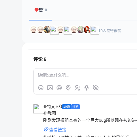
赞
10
10人觉得很赞
评论
6
亚特某人ᐛ
10级
作者
补截图
刚刚发现模组本身的一个巨大bug所以现在被迫
查看链接