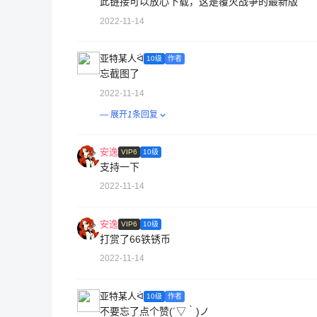
此链接可以放心下载，这是覆灭战争的最新版
2022-11-14
亚特某人ᐛ
10级
作者
忘截图了
2022-11-14
— 展开
1
条回复
安逸
VIP6
10级
支持一下
2022-11-14
安逸
VIP6
10级
打赏了66铁锈币
2022-11-14
亚特某人ᐛ
10级
作者
不要忘了点个赞(´▽｀)ノ