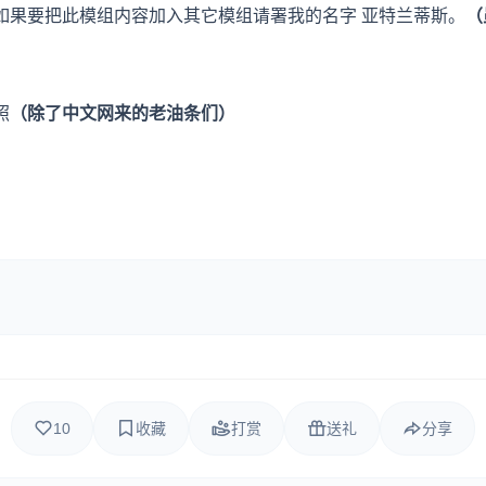
如果要把此模组内容加入其它模组请署我的名字 亚特兰蒂斯。
（
照
（除了中文网来的老油条们）
10
收藏
打赏
送礼
分享