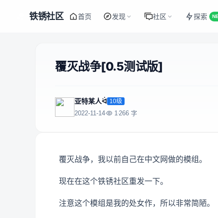
铁锈社区
首页
发现
社区
探索
N
覆灭战争[0.5测试版]
亚特某人ᐛ
10级
2022-11-14
1
266 字
覆灭战争，我以前自己在中文网做的模组。
现在在这个铁锈社区重发一下。
注意这个模组是我的处女作，所以非常简陋。