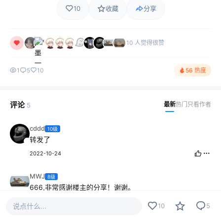
10
收藏
分享
10 人觉得很赞
1
5
10
56 热度
评论
最新
热门
只看作者
5
cddd
10级
转发了
2022-10-24
MWJ
8级
666,非常感谢楼主的分享！谢谢。
为什么要自己感谢自己？
说点什么...
10
5
2022-10-23
2