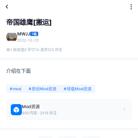
帝国雄鹰[搬运]
MWJJ
7级
2022-10-23
1 阅读
5 字
10 喜欢
5 评论
介绍在下面
#
mod
#
原创Mod资源
#
转载Mod资源
Mod资源
469 内容 · 2418 关注