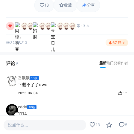
13
收藏
分享
等 13 人
3
5
13
67 热度
评论
最新
热门
只看作者
5
香飘飘
10级
下载不了了qwq
2023-06-04
cddd
10级
1114
2022-10-21
说点什么...
13
5
防老六