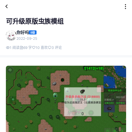
可升级原版虫族模组
你好吗
8级
2022-09-25
1 阅读
69 字
10 喜欢
3 评论